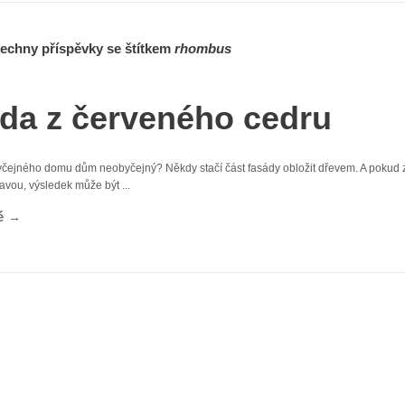
všechny příspěvky se štítkem
rhombus
da z červeného cedru
yčejného domu dům neobyčejný? Někdy stačí část fasády obložit dřevem. A pokud z
vou, výsledek může být ...
é