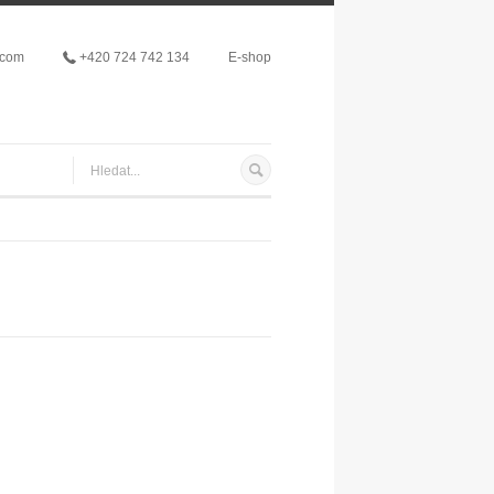
.com
+420 724 742 134
E-shop