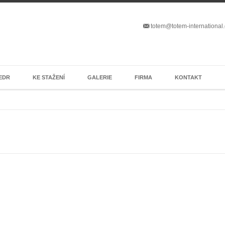
totem@totem-international
EDR
KE STAŽENÍ
GALERIE
FIRMA
KONTAKT