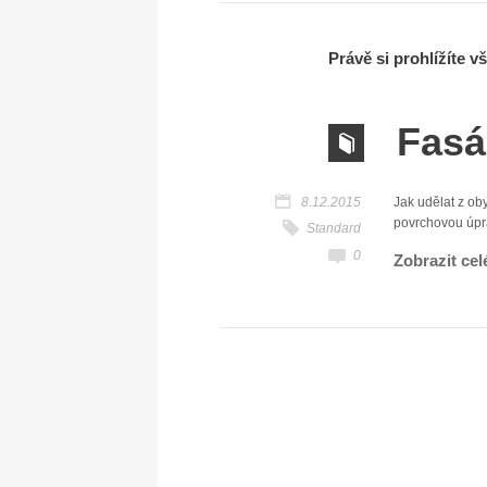
Právě si prohlížíte 
Fasá
8.12.2015
Jak udělat z ob
povrchovou úpra
Standard
0
Zobrazit cel