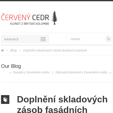
NAVIGACE
Blog
Doplnění skladových zásob fasádních palubek
>
>
Our Blog
Fasáda z červeného cedru
Zahradní domeček z červeného cedru
Doplnění skladových
zásob fasádních