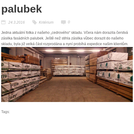
palubek
0
24.3.2016
Kritérium
Jedna aktuální fotka z našeho „cedrového“ skladu. Včera nám dorazila čerstvá
zásilka fasádních palubek. Ještě než stihla zásilka vůbec dorazit do našeho
skladu, byla již velká část rozprodána a nyní probíhá expedice našim klientům.
Tags: